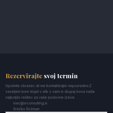
Akcijski načrt
Rezervirajte
svoj termin
Izpolnite obrazec ali me kontaktirajte neposredno.Z
veseljem bom stopil v stik z vami in skupaj bova našla
najboljšo rešitev za vaše poslovne izzive.
srec@srconsulting.si
Srečko Rožman