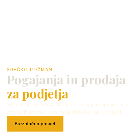
SREČKO ROŽMAN
Pogajanja in prodaja
za podjetja
Specializirana pogajalska usposabljanja in optimizacija
prodajnih procesov za večje dobičke vaših podjetij.
Brezplačen posvet