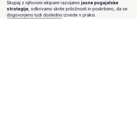
Skupaj z njihovimi ekipami razvijamo
jasne pogajalske
strategije
, odkrivamo skrite priložnosti in poskrbimo, da se
dogovorjeno tudi dosledno izvede v praksi.
Brezplačen posvet
POGAJANJA ZA PODJETJA
Pogajalska usposabljanja,
svetovanje in pogajalski
partner
Podjetja me najamejo, ko želijo izboljšati pogajalske
rezultate v prodaji ali nabavi, bodisi skozi praktična
usposabljanja za nadgradnjo pogajalskih kompetenc
ključnih kadrov bodisi z neposredno podporo in
svetovanjem pri konkretnih pogajanjih.